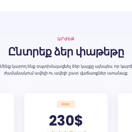
rformance
SEO analysis
MANCE
SEO:
improvement
SEO improvemen