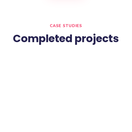
Check your SEO now
Մենք կարող ենք օպտիմալացնել ձեր կայք
ժամանակում ավելի ու ավելի շատ վա
Սկսել