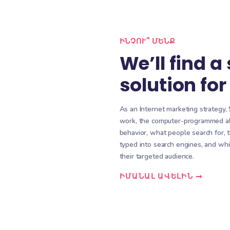
ձեր կայքը
օպտիմալացնել ձեր կայք
 ժամանակում
այնպես, որ կարճ ժամանակ
լի շատ
ավելի ու ավելի շատ
տանաք:
վաճառքներ ստանաք:
ԱՎԵԼԻՆ
ԻՆՉՈՒ՞ Մ
We’l
solu