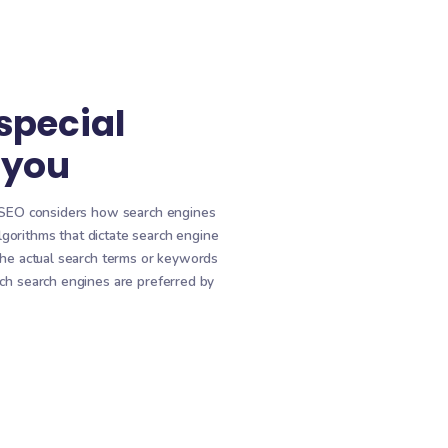
ը
օպտիմալացնել ձեր կայքը
ում
այնպես, որ կարճ ժամանակում
ավելի ու ավելի շատ
վաճառքներ ստանաք:
ԱՎԵԼԻՆ
ԵՆՔ
l find a special
tion for you