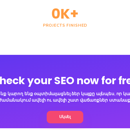
As an Intern
work, the co
behavior, wh
typed into s
their targete
ԻՄԱՆԱԼ 
+
0
K+
ENTS
PROJECTS FINISHED