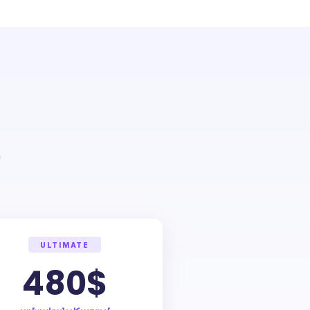
Content quality improvement
SEO:
t
Content quality check