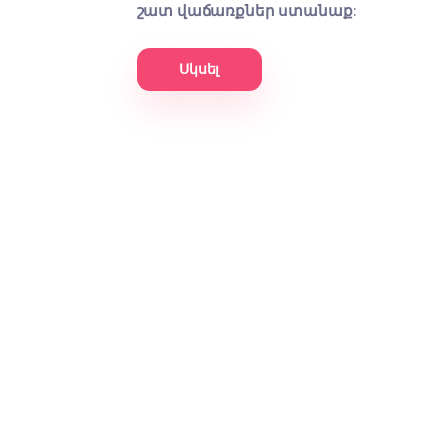
Մենք կարող ենք օպտիմալացնե
այնպես, որ կարճ ժամանակում
շատ վաճառքներ ստանաք:
Սկսել