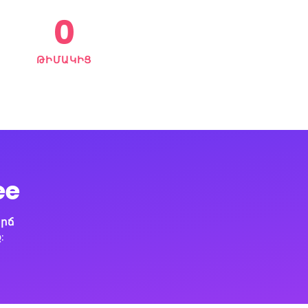
et marketing strategy, SEO considers how search engines
mputer-programmed algorithms that dictate search engine
at people search for, the actual search terms or keywords
earch engines, and which search engines are preferred by
d audience.
ԱՎԵԼԻՆ
0
ԹԻՄԱԿԻՑ