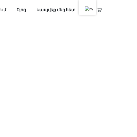
Քոնթենթի ստեղծում
Բլոգ
Կապվեք մեզ հե