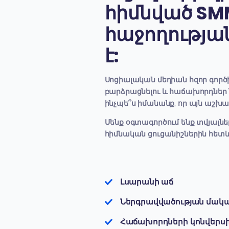
ԱՎԵԼԻՆ
ՀԱՏԿՈՒԹՅՈՒՆՆԵՐ