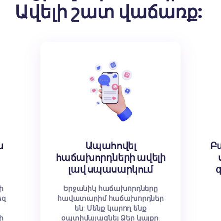
0
100
+
ԻԾ
SMM ԱՐՇԱՎ
ՄԵՐ ԾԱՌԱՅՈՒԹՅՈՒՆՆԵՐԸ
Սոցիալական մ
Ավելի շատ վա