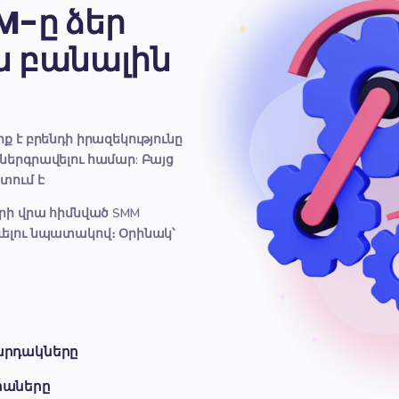
վաճառքներ ստանաք:
ԱՎԵԼԻՆ