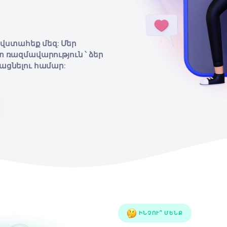
կ լինելու
ր
.
setup-ը վստահեք մեզ: Մեր
են ճիշտ ռազմավարություն ՝ ձեր
բար մեծացնելու համար:
լ