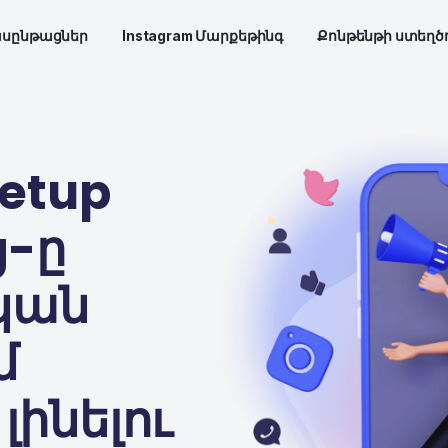
SMM դասընթացներ
Instagram Մարքեթինգ
ՆՆԵՐ
ք Setup
ing-ը
լական
ում