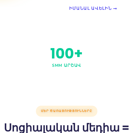
որտեղ նրա
Ստեղծե
հավանում ե
Դիմեք 
մասնագետ
Այսօր սոց
թողեք պա
ԻՄԱՆԱԼ 