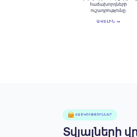
Ստեղծել բրե
մարդիկ կա
վստահ
Մեր սոցիալակա
մասնագետները կ
ստեղծել այնպիս
ներկայություն, 
հաճախորդ
ուշադրությ