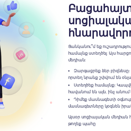
ԻՆՉՈՒ
Բաց
սոց
հնա
Ցանկանու՞
համայնք ս
մեդիան:
Զարգացր