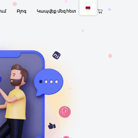
Քոնթենթի ստեղծում
Բլոգ
Կապվեք մեզ հե