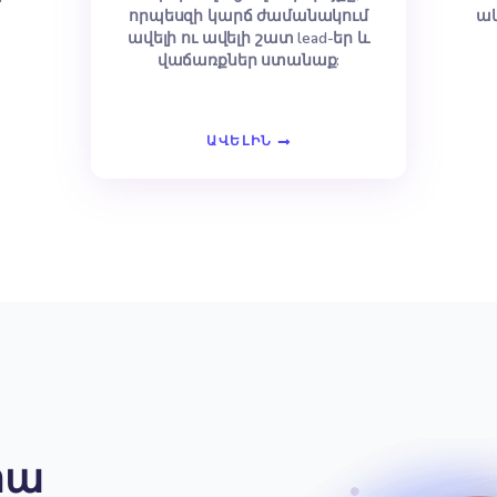
նդ, որին
Ապահովել
րող են
հաճախորդների ավե
ել
լավ սպասարկում
ն մեդիայի
Երջանիկ հաճախորդներ
օգնեն Ձեզ
հավատարիմ հաճախորդն
ի օնլայն
են: Մենք կարող ենք
որը կգրավի
օպտիմալացնել Ձեր կայք
ների
որպեսզի կարճ ժամանակո
ունը:
ավելի ու ավելի շատ lead-ե