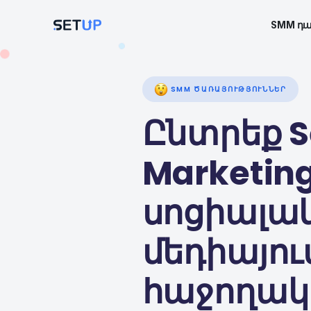
SMM ԾԱՌԱՅՈՒԹՅՈՒ
Ընտրե
Market
սոցիա
մեդիայ