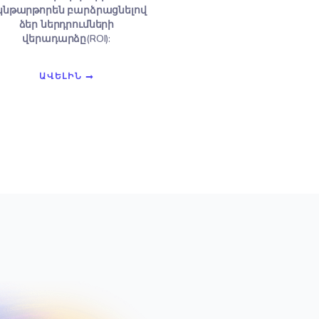
Բարձրացնել ձեր ROI-ին
լի
սոցիալական մեդիա
գովազդների միջոցով
ը
Սոցիալական մեդիայի
եր
թիրախային գովազդը
սեղմումները վերածում է
ը,
հաճախորդների ՝
ւմ
ակնթարթորեն բարձրացնելով
ր և
ձեր ներդրումների