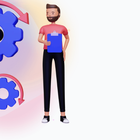
վերադարձը(ROI):
ԱՎԵԼԻՆ