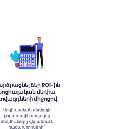
10
ԹԻՄԱԿԻՑ
եդիա =
ճառք: