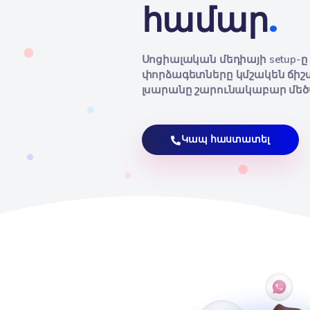
հաջողա
համա
Սոցիալական մեդիայի 
փորձագետները կմշակ
լսարանը շարունակա
Կապ հաստատե